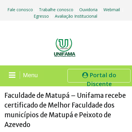
Skip
to
Fale conosco
Trabalhe conosco
Ouvidoria
Webmail
|
|
|
|
content
Egresso
Avaliação Institucional
|
Portal do
Menu
Discente
Faculdade de Matupá – Unifama recebe
certificado de Melhor Faculdade dos
municípios de Matupá e Peixoto de
Azevedo