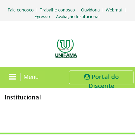
Skip
to
Fale conosco
Trabalhe conosco
Ouvidoria
Webmail
|
|
|
|
content
Egresso
Avaliação Institucional
|
Portal do
Menu
Discente
Institucional