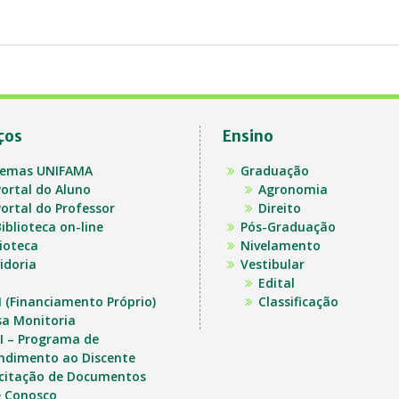
ços
Ensino
temas UNIFAMA
Graduação
ortal do Aluno
Agronomia
ortal do Professor
Direito
iblioteca on-line
Pós-Graduação
lioteca
Nivelamento
idoria
Vestibular
Edital
I (Financiamento Próprio)
Classificação
sa Monitoria
I – Programa de
ndimento ao Discente
icitação de Documentos
e Conosco