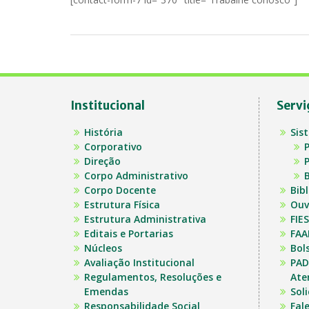
Institucional
Servi
História
Sis
Corporativo
P
Direção
P
Corpo Administrativo
B
Corpo Docente
Bib
Estrutura Física
Ouv
Estrutura Administrativa
FIES
Editais e Portarias
FAA
Núcleos
Bol
Avaliação Institucional
PAD
Regulamentos, Resoluções e
Ate
Emendas
Sol
Responsabilidade Social
Fal