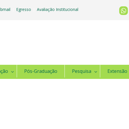
bmail
Egresso
Avaliação Institucional
|
|
ação
Pós-Graduação
Pesquisa
Extensão