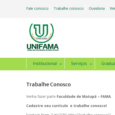
Skip
to
Fale conosco
Trabalhe conosco
Ouvidoria
We
|
|
|
content
Institucional
Serviços
Gradu
Trabalhe Conosco
Venha fazer parte
Faculdade de Matupá – FAMA
.
Cadastre seu currículo e trabalhe conosco!
[contact-form-7 id=”370″ title=”Trabalhe conosco”]