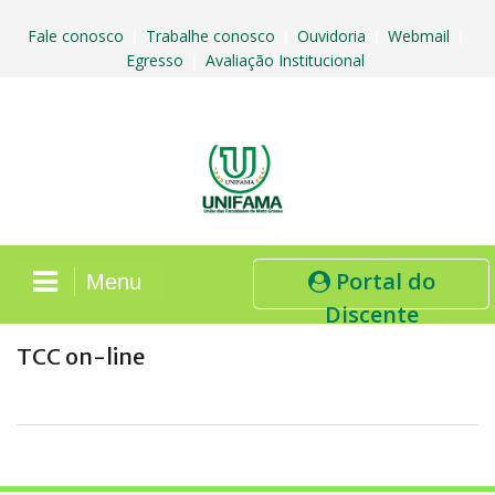
Skip
to
Fale conosco
Trabalhe conosco
Ouvidoria
Webmail
|
|
|
|
content
Egresso
Avaliação Institucional
|
Portal do
Menu
Discente
TCC on-line